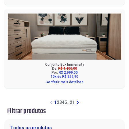
Conjunto Box Immensity
De:
R$ 4.400,00
Por:
R$ 2.999,00
10x de R$ 299,90
Conferir mais detalhes
1
2
3
4
5
...
21
Filtrar produtos
Todos os produtos