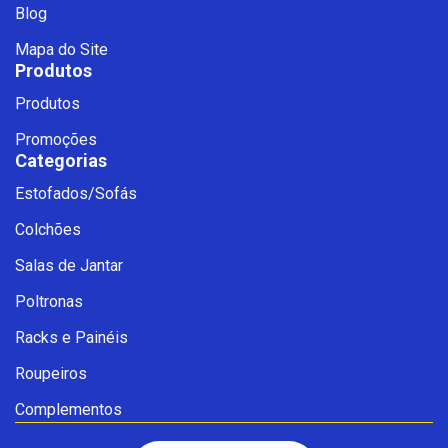
Blog
Mapa do Site
Produtos
Produtos
Promoções
Categorias
Estofados/Sofás
Fale com a Ciello – Móveis &
Colchões
Conforto
Cadastre-se para começar uma
Salas de Jantar
conversa no WhatsApp
Poltronas
Racks e Painéis
Roupeiros
Complementos