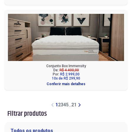
Conjunto Box Immensity
De:
R$ 4.400,00
Por:
R$ 2.999,00
10x de R$ 299,90
Conferir mais detalhes
1
2
3
4
5
...
21
Filtrar produtos
Todos os produtos