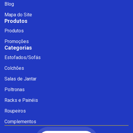
Blog
Mapa do Site
Produtos
Produtos
Promoções
Categorias
Estofados/Sofás
Fale com a Ciello – Móveis &
Colchões
Conforto
Cadastre-se para começar uma
Salas de Jantar
conversa no WhatsApp
Poltronas
Racks e Painéis
Roupeiros
Complementos