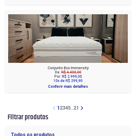
Conjunto Box Immensity
De:
R$ 4.400,00
Por:
R$ 2.999,00
10x de R$ 299,90
Conferir mais detalhes
1
2
3
4
5
...
21
Filtrar produtos
Todos os produtos