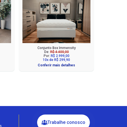
Conjunto Box Immensity
De:
R$ 4.400,00
Por:
R$ 2.999,00
10x de R$ 299,90
Conferir mais detalhes
Fale com a Ciello – Móveis &
Conforto
Cadastre-se para começar uma
conversa no WhatsApp
Trabalhe conosco
s