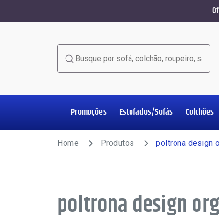
Of
Busque por sofá, colchão, roupeiro, sala de jant
Promoções
Estofados/Sofás
Colchões
Home Office
Estofados/Sofás
Colchões
Salas de Jantar
Poltronas
Racks e Painéis
Roupeiros
Complementos
Home
Produtos
poltrona design 
poltrona design or