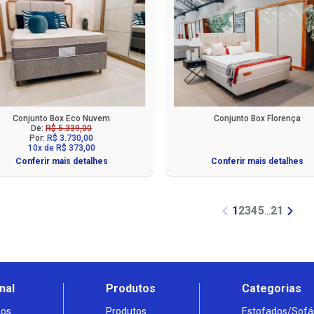
Conjunto Box Eco Nuvem
Conjunto Box Florença
De:
R$ 5.339,00
Por:
R$ 3.730,00
10x de R$ 373,00
Conferir mais detalhes
Conferir mais detalhes
1
2
3
4
5
...
21
nal
Produtos
Categorias
os
Produtos
Estofados/Sofá