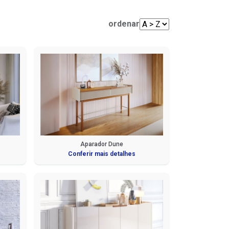
Mesas de Centro e Laterais
Sofá Living
Cadeiras
ordenar
Sofá de Canto
Sofá de Couro
Sofá Orgânico
Sofá com Chaise
Sofá Automatizado
Aparador Dune
Conferir mais detalhes