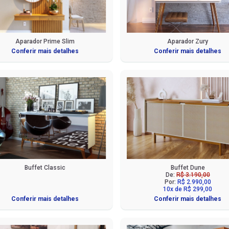
Aparador Prime Slim
Aparador Zury
Conferir mais detalhes
Conferir mais detalhes
Buffet Classic
Buffet Dune
De:
R$ 3.190,00
Por:
R$ 2.990,00
10x de R$ 299,00
Conferir mais detalhes
Conferir mais detalhes