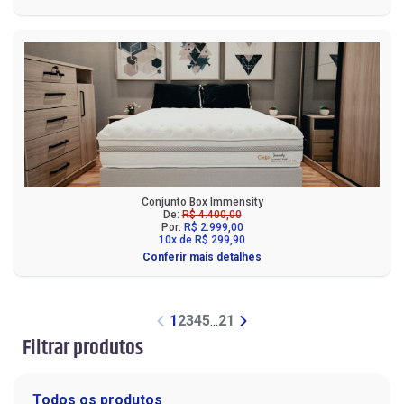
Conjunto Box Immensity
De:
R$ 4.400,00
Por:
R$ 2.999,00
10x de R$ 299,90
Conferir mais detalhes
1
2
3
4
5
...
21
Filtrar produtos
Todos os produtos