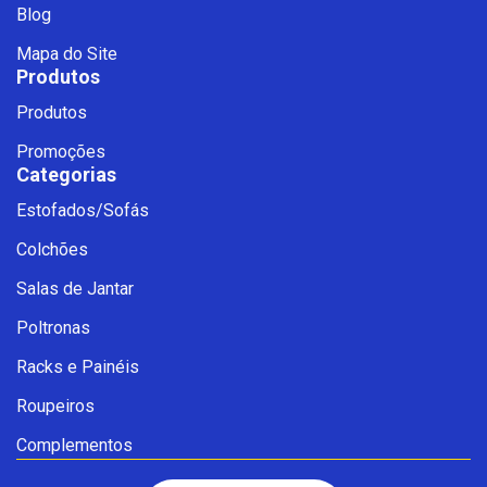
Blog
Mapa do Site
Produtos
Produtos
Promoções
Categorias
Estofados/Sofás
Fale com a Ciello – Móveis &
Colchões
Conforto
Cadastre-se para começar uma
Salas de Jantar
conversa no WhatsApp
Poltronas
Racks e Painéis
Roupeiros
Complementos