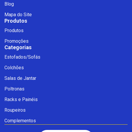
Blog
Mapa do Site
Produtos
Produtos
Promoções
Categorias
Estofados/Sofás
Fale com a Ciello – Móveis &
Colchões
Conforto
Cadastre-se para começar uma
Salas de Jantar
conversa no WhatsApp
Poltronas
Racks e Painéis
Roupeiros
Complementos