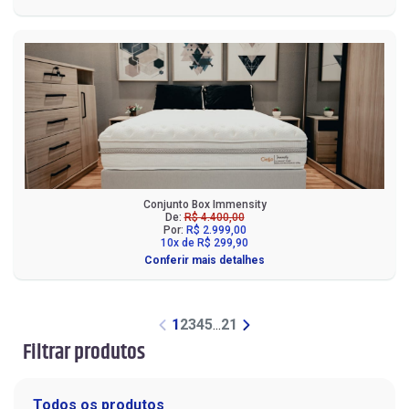
Conjunto Box Immensity
De:
R$ 4.400,00
Por:
R$ 2.999,00
10x de R$ 299,90
Conferir mais detalhes
1
2
3
4
5
...
21
Filtrar produtos
Todos os produtos