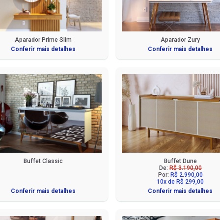
Aparador Prime Slim
Aparador Zury
Conferir mais detalhes
Conferir mais detalhes
Buffet Classic
Buffet Dune
De:
R$ 3.190,00
Por:
R$ 2.990,00
10x de R$ 299,00
Conferir mais detalhes
Conferir mais detalhes