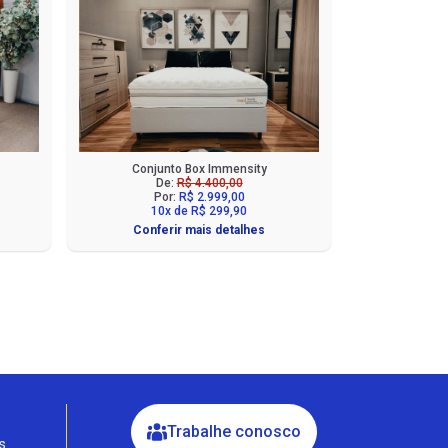
Conjunto Box Immensity
De:
R$ 4.400,00
Por:
R$ 2.999,00
10x de R$ 299,90
Conferir mais detalhes
Fale com a Ciello – Móveis &
Conforto
Cadastre-se para começar uma
conversa no WhatsApp
Trabalhe conosco
s