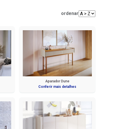
Mesas de Centro e Laterais
Sofá Living
Cadeiras
ordenar
Sofá de Canto
Sofá de Couro
Sofá Orgânico
Sofá com Chaise
Sofá Automatizado
Aparador Dune
Conferir mais detalhes