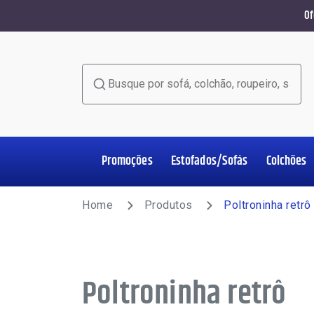
Of
Busque por sofá, colchão, roupeiro, sala de jant
Promoções
Estofados/Sofás
Colchões
Home Office
Estofados/Sofás
Colchões
Salas de Jantar
Poltronas
Racks e Painéis
Roupeiros
Complementos
Home
Produtos
Poltroninha retrô
Poltroninha retrô