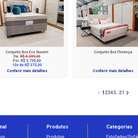
Conjunto Box Eco Nuvem
Conjunto Box Florença
De:
R$ 5.339,00
Por:
R$ 3.730,00
10x de R$ 373,00
Conferir mais detalhes
Conferir mais detalhes
1
2
3
4
5
...
21
nal
Produtos
Categorias
os
Produtos
Estofados/Sofá