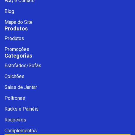
FAQ e Contato
Blog
Mapa do Site
Produtos
Produtos
Promoções
Categorias
Estofados/Sofás
Fale com a Ciello – Móveis &
Colchões
Conforto
Cadastre-se para começar uma
Salas de Jantar
conversa no WhatsApp
Poltronas
Racks e Painéis
Roupeiros
Complementos