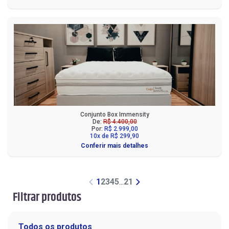
Conjunto Box Immensity
De:
R$ 4.400,00
Por:
R$ 2.999,00
10x de R$ 299,90
Conferir mais detalhes
1
2
3
4
5
...
21
Filtrar produtos
Todos os produtos