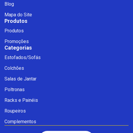
Blog
Mapa do Site
Produtos
Produtos
Promoções
Categorias
Estofados/Sofás
Fale com a Ciello – Móveis &
Colchões
Conforto
Cadastre-se para começar uma
Salas de Jantar
conversa no WhatsApp
Poltronas
Racks e Painéis
Roupeiros
Complementos