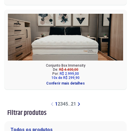
Conjunto Box Immensity
De:
R$ 4.400,00
Por:
R$ 2.999,00
10x de R$ 299,90
Conferir mais detalhes
1
2
3
4
5
...
21
Filtrar produtos
Todos os produtos