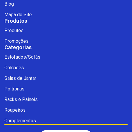
Blog
Mapa do Site
Produtos
Produtos
Promoções
Categorias
Estofados/Sofás
Fale com a Ciello – Móveis &
Colchões
Conforto
Cadastre-se para começar uma
Salas de Jantar
conversa no WhatsApp
Poltronas
Racks e Painéis
Roupeiros
Complementos