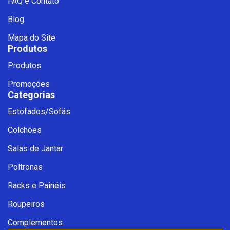
FAQ e Contato
Blog
Mapa do Site
Produtos
Produtos
Promoções
Categorias
Estofados/Sofás
Fale com a Ciello – Móveis &
Colchões
Conforto
Cadastre-se para começar uma
Salas de Jantar
conversa no WhatsApp
Poltronas
Racks e Painéis
Roupeiros
Complementos