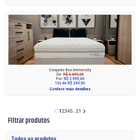
Conjunto Box Immensity
De:
R$ 4.400,00
Por:
R$ 2.999,00
10x de R$ 299,90
Conferir mais detalhes
1
2
3
4
5
...
21
Filtrar produtos
Todos os produtos