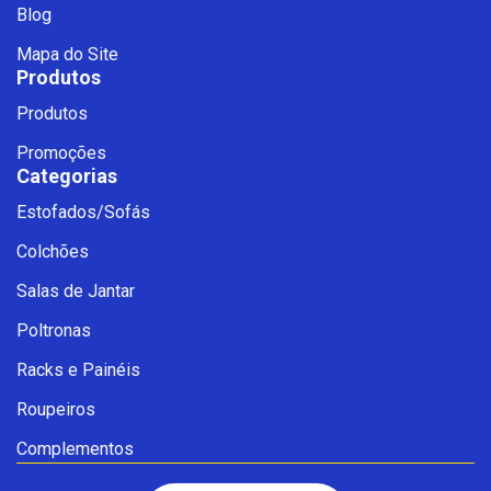
Blog
Mapa do Site
Produtos
Produtos
Promoções
Categorias
Estofados/Sofás
Fale com a Ciello – Móveis &
Colchões
Conforto
Cadastre-se para começar uma
Salas de Jantar
conversa no WhatsApp
Poltronas
Racks e Painéis
Roupeiros
Complementos