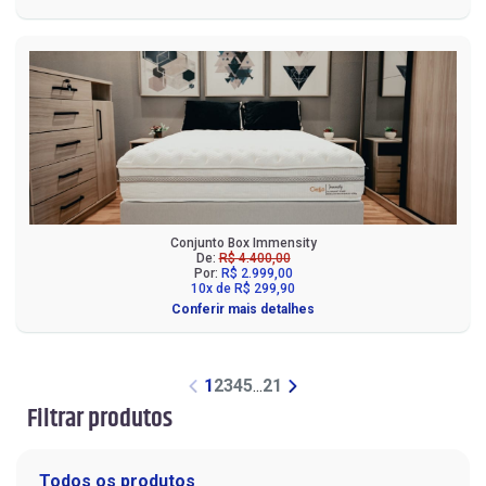
Conjunto Box Immensity
De:
R$ 4.400,00
Por:
R$ 2.999,00
10x de R$ 299,90
Conferir mais detalhes
1
2
3
4
5
...
21
Filtrar produtos
Todos os produtos