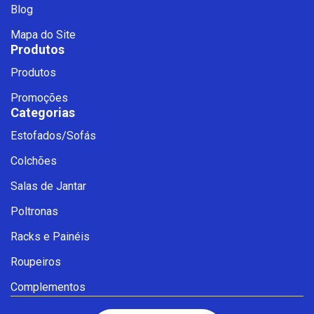
Blog
Mapa do Site
Produtos
Produtos
Promoções
Categorias
Estofados/Sofás
Fale com a Ciello – Móveis &
Colchões
Conforto
Cadastre-se para começar uma
Salas de Jantar
conversa no WhatsApp
Poltronas
Racks e Painéis
Roupeiros
Complementos