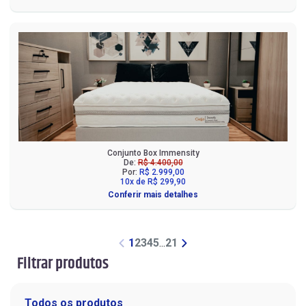
Conjunto Box Immensity
De:
R$ 4.400,00
Por:
R$ 2.999,00
10x de R$ 299,90
Conferir mais detalhes
1
2
3
4
5
...
21
Filtrar produtos
Todos os produtos