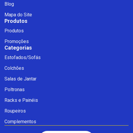
Blog
Mapa do Site
Produtos
Produtos
Promoções
Categorias
Estofados/Sofás
Fale com a Ciello – Móveis &
Colchões
Conforto
Cadastre-se para começar uma
Salas de Jantar
conversa no WhatsApp
Poltronas
Racks e Painéis
Roupeiros
Complementos