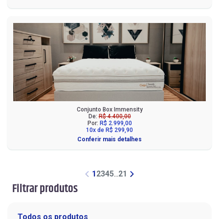
Conjunto Box Immensity
De:
R$ 4.400,00
Por:
R$ 2.999,00
10x de R$ 299,90
Conferir mais detalhes
1
2
3
4
5
...
21
Filtrar produtos
Todos os produtos