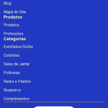
Blog
Mapa do Site
Produtos
Produtos
Promoções
Categorias
Estofados/Sofás
Fale com a Ciello – Móveis &
Colchões
Conforto
Cadastre-se para começar uma
Salas de Jantar
conversa no WhatsApp
Poltronas
Racks e Painéis
Roupeiros
Complementos