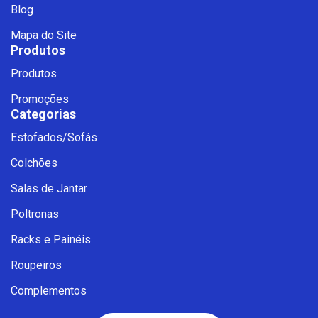
Blog
Mapa do Site
Produtos
Produtos
Promoções
Categorias
Estofados/Sofás
Fale com a Ciello – Móveis &
Colchões
Conforto
Cadastre-se para começar uma
Salas de Jantar
conversa no WhatsApp
Poltronas
Racks e Painéis
Roupeiros
Complementos