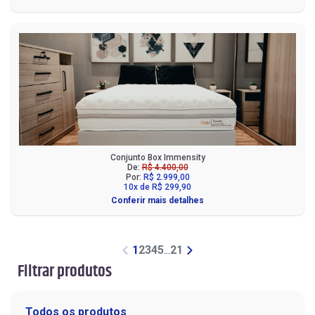
Conjunto Box Immensity
De:
R$ 4.400,00
Por:
R$ 2.999,00
10x de R$ 299,90
Conferir mais detalhes
1
2
3
4
5
...
21
Filtrar produtos
Todos os produtos