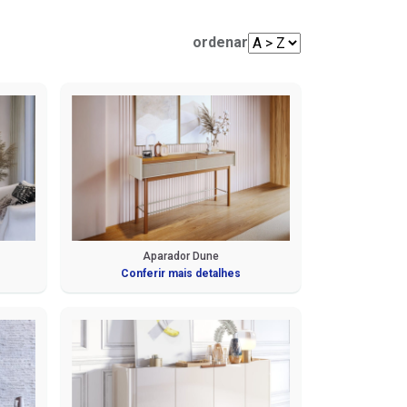
Mesas de Centro e Laterais
Sofá Living
Cadeiras
ordenar
Sofá de Canto
Sofá de Couro
Sofá Orgânico
Sofá com Chaise
Sofá Automatizado
Aparador Dune
Conferir mais detalhes