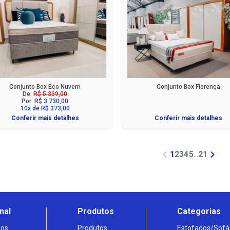
Conjunto Box Eco Nuvem
Conjunto Box Florença
De:
R$ 5.339,00
Por:
R$ 3.730,00
10x de R$ 373,00
Conferir mais detalhes
Conferir mais detalhes
1
2
3
4
5
...
21
nal
Produtos
Categorias
os
Produtos
Estofados/Sofá