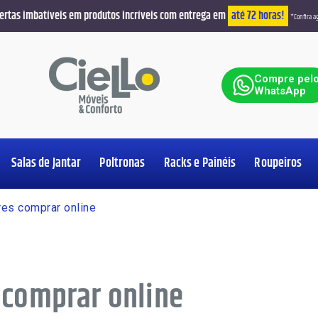
ertas imbatíveis em produtos incríveis com entrega em
até 72 horas!
*Confira ag
ar
Compre pel
WhatsApp
Salas de Jantar
Poltronas
Racks e Painéis
Roupeiros
Ver Produt
Ver Produt
Ver Produt
Ver Produt
Ver Produt
Ver Produt
Ver Produt
Ver Produt
res comprar online
 comprar online