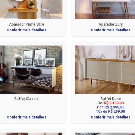
Aparador Prime Slim
Aparador Zury
Conferir mais detalhes
Conferir mais detalhes
Buffet Classic
Buffet Dune
De:
R$ 3.190,00
Por:
R$ 2.990,00
10x de R$ 299,00
Conferir mais detalhes
Conferir mais detalhes