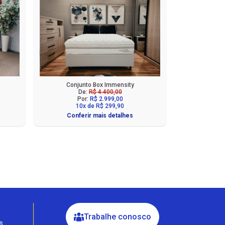
Conjunto Box Immensity
De:
R$ 4.400,00
Por:
R$ 2.999,00
10x de R$ 299,90
Conferir mais detalhes
Fale com a Ciello – Móveis &
Conforto
Cadastre-se para começar uma
conversa no WhatsApp
Trabalhe conosco
s