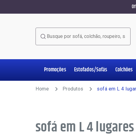
Of
Busque por sofá, colchão, roupeiro, sala de jant
Promoções
Estofados/Sofás
Colchões
Home Office
Estofados/Sofás
Colchões
Salas de Jantar
Poltronas
Racks e Painéis
Roupeiros
Complementos
Home
Produtos
sofá em L 4 luga
sofá em L 4 lugares