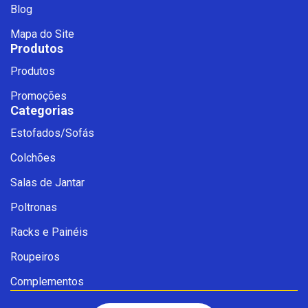
Blog
Mapa do Site
Produtos
Produtos
Promoções
Categorias
Estofados/Sofás
Fale com a Ciello – Móveis &
Colchões
Conforto
Cadastre-se para começar uma
Salas de Jantar
conversa no WhatsApp
Poltronas
Racks e Painéis
Roupeiros
Complementos