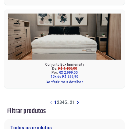
Conjunto Box Immensity
De:
R$ 4.400,00
Por:
R$ 2.999,00
10x de R$ 299,90
Conferir mais detalhes
1
2
3
4
5
...
21
Filtrar produtos
Todos os produtos