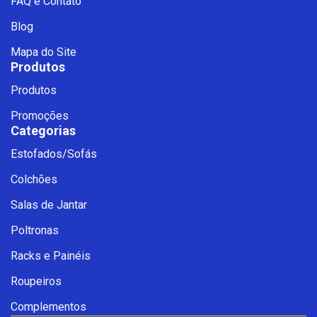
FAQ e Contato
Blog
Mapa do Site
Produtos
Produtos
Promoções
Categorias
Estofados/Sofás
Fale com a Ciello – Móveis &
Colchões
Conforto
Cadastre-se para começar uma
Salas de Jantar
conversa no WhatsApp
Poltronas
Racks e Painéis
Roupeiros
Complementos