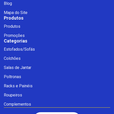
Blog
Mapa do Site
Produtos
Produtos
Promoções
Categorias
Estofados/Sofás
Fale com a Ciello – Móveis &
Colchões
Conforto
Cadastre-se para começar uma
Salas de Jantar
conversa no WhatsApp
Poltronas
Racks e Painéis
Roupeiros
Complementos