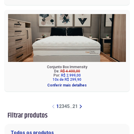
Conjunto Box Immensity
De:
R$ 4.400,00
Por:
R$ 2.999,00
10x de R$ 299,90
Conferir mais detalhes
1
2
3
4
5
...
21
Filtrar produtos
Todos os produtos