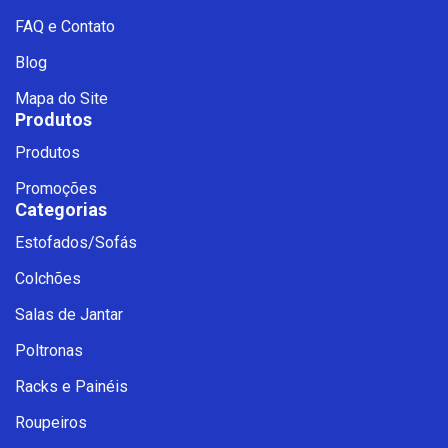
FAQ e Contato
Blog
Mapa do Site
Produtos
Produtos
Promoções
Categorias
Estofados/Sofás
Fale com a Ciello – Móveis &
Colchões
Conforto
Cadastre-se para começar uma
Salas de Jantar
conversa no WhatsApp
Poltronas
Racks e Painéis
Roupeiros