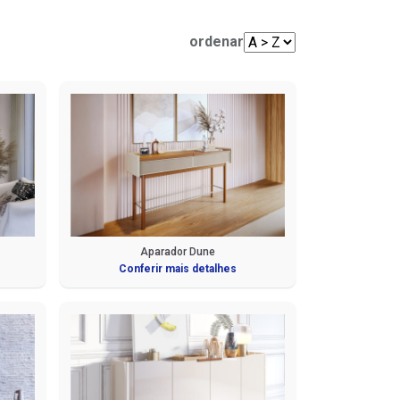
Mesas de Centro e Laterais
Sofá Living
Cadeiras
ordenar
Sofá de Canto
Sofá de Couro
Sofá Orgânico
Sofá com Chaise
Sofá Automatizado
Aparador Dune
Conferir mais detalhes