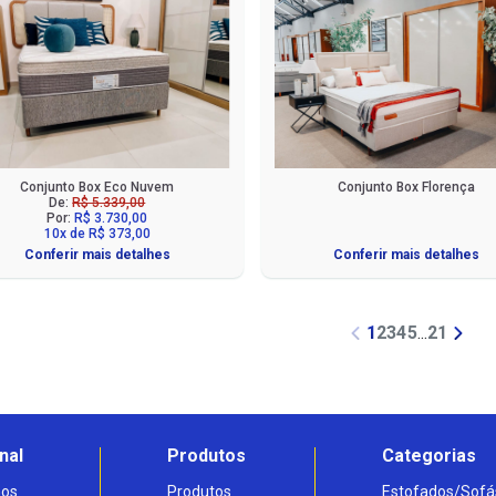
Conjunto Box Eco Nuvem
Conjunto Box Florença
De:
R$ 5.339,00
Por:
R$ 3.730,00
10x de R$ 373,00
Conferir mais detalhes
Conferir mais detalhes
1
2
3
4
5
...
21
nal
Produtos
Categorias
os
Produtos
Estofados/Sofá