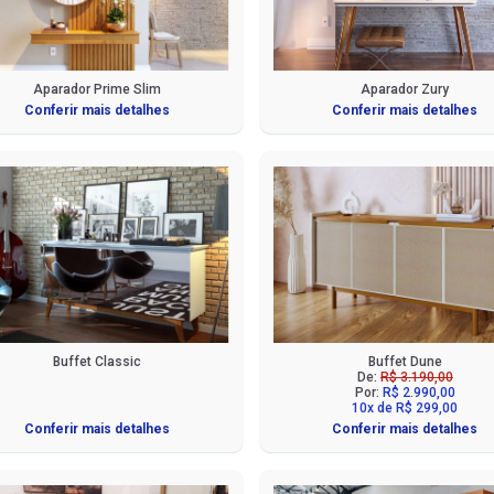
Aparador Prime Slim
Aparador Zury
Conferir mais detalhes
Conferir mais detalhes
Buffet Classic
Buffet Dune
De:
R$ 3.190,00
Por:
R$ 2.990,00
10x de R$ 299,00
Conferir mais detalhes
Conferir mais detalhes