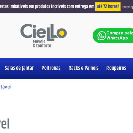
ertas imbatíveis em produtos incríveis com entrega em
até 72 horas!
*Confira ag
ar
Compre pel
WhatsApp
Salas de Jantar
Poltronas
Racks e Painéis
Roupeiros
Ver Produt
Ver Produt
Ver Produt
Ver Produt
Ver Produt
Ver Produt
Ver Produt
Ver Produt
tável
el