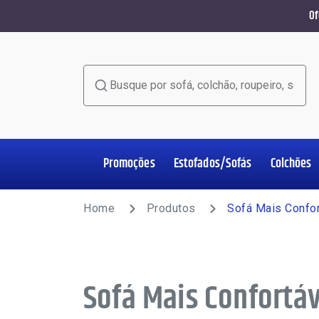
Of
Busque por sofá, colchão, roupeiro, sala de jant
Promoções
Estofados/Sofás
Colchões
Home Office
Estofados/Sofás
Colchões
Salas de Jantar
Poltronas
Racks e Painéis
Roupeiros
Complementos
Home
Produtos
Sofá Mais Confor
Sofá Mais Confortáv