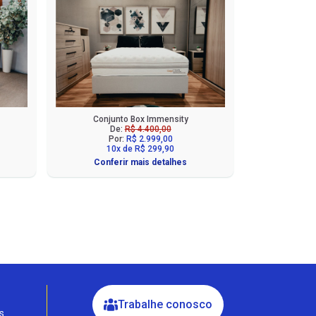
Conjunto Box Immensity
De:
R$ 4.400,00
Por:
R$ 2.999,00
10x de R$ 299,90
Conferir mais detalhes
Fale com a Ciello – Móveis &
Conforto
Cadastre-se para começar uma
conversa no WhatsApp
Trabalhe conosco
s