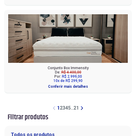
Conjunto Box Immensity
De:
R$ 4.400,00
Por:
R$ 2.999,00
10x de R$ 299,90
Conferir mais detalhes
1
2
3
4
5
...
21
Filtrar produtos
Todos os produtos