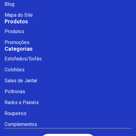
Blog
Mapa do Site
Produtos
Produtos
Promoções
Categorias
Estofados/Sofás
Fale com a Ciello – Móveis &
Colchões
Conforto
Cadastre-se para começar uma
Salas de Jantar
conversa no WhatsApp
Poltronas
Racks e Painéis
Roupeiros
Complementos