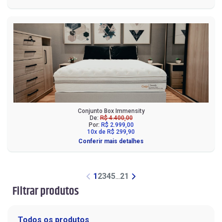
Conjunto Box Immensity
De:
R$ 4.400,00
Por:
R$ 2.999,00
10x de R$ 299,90
Conferir mais detalhes
1
2
3
4
5
...
21
Filtrar produtos
Todos os produtos