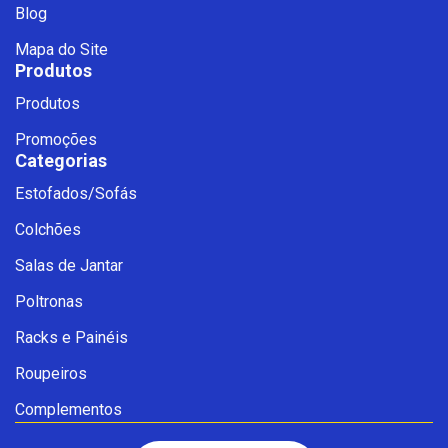
Blog
Mapa do Site
Produtos
Produtos
Promoções
Categorias
Estofados/Sofás
Fale com a Ciello – Móveis &
Colchões
Conforto
Cadastre-se para começar uma
Salas de Jantar
conversa no WhatsApp
Poltronas
Racks e Painéis
Roupeiros
Complementos