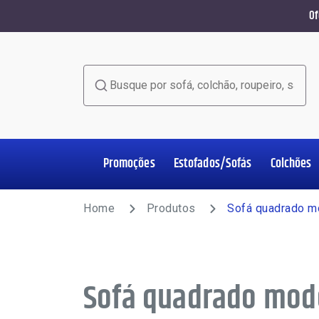
Of
Busque por sofá, colchão, roupeiro, sala de jant
Promoções
Estofados/Sofás
Colchões
Home Office
Estofados/Sofás
Colchões
Salas de Jantar
Poltronas
Racks e Painéis
Roupeiros
Complementos
Home
Produtos
Sofá quadrado m
Sofá quadrado mod