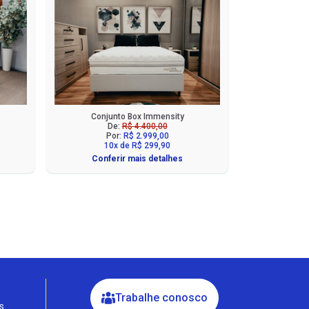
Conjunto Box Immensity
De:
R$ 4.400,00
Por:
R$ 2.999,00
10x de R$ 299,90
Conferir mais detalhes
Fale com a Ciello – Móveis &
Conforto
Cadastre-se para começar uma
conversa no WhatsApp
Trabalhe conosco
s