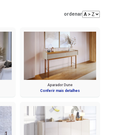
Mesas de Centro e Laterais
Sofá Living
Cadeiras
ordenar
Sofá de Canto
Sofá de Couro
Sofá Orgânico
Sofá com Chaise
Sofá Automatizado
Aparador Dune
Conferir mais detalhes