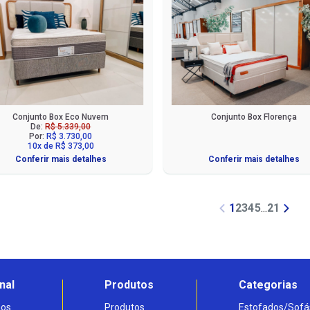
Conjunto Box Eco Nuvem
Conjunto Box Florença
De:
R$ 5.339,00
Por:
R$ 3.730,00
10x de R$ 373,00
Conferir mais detalhes
Conferir mais detalhes
1
2
3
4
5
...
21
nal
Produtos
Categorias
os
Produtos
Estofados/Sofá