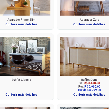
Aparador Prime Slim
Aparador Zury
Conferir mais detalhes
Conferir mais detalhes
Buffet Classic
Buffet Dune
De:
R$ 3.190,00
Por:
R$ 2.990,00
10x de R$ 299,00
Conferir mais detalhes
Conferir mais detalhes