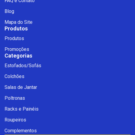
FAQ e Contato
Blog
Mapa do Site
Produtos
Produtos
Promoções
Categorias
Estofados/Sofás
Fale com a Ciello – Móveis &
Colchões
Conforto
Cadastre-se para começar uma
Salas de Jantar
conversa no WhatsApp
Poltronas
Racks e Painéis
Roupeiros
Complementos