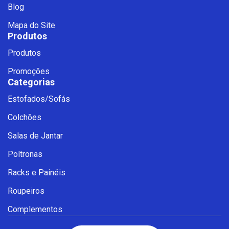
Blog
Mapa do Site
Produtos
Produtos
Promoções
Categorias
Estofados/Sofás
Fale com a Ciello – Móveis &
Colchões
Conforto
Cadastre-se para começar uma
Salas de Jantar
conversa no WhatsApp
Poltronas
Racks e Painéis
Roupeiros
Complementos