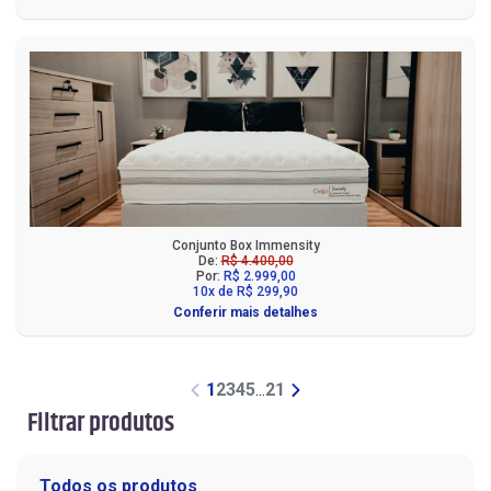
Conjunto Box Immensity
De:
R$ 4.400,00
Por:
R$ 2.999,00
10x de R$ 299,90
Conferir mais detalhes
1
2
3
4
5
...
21
Filtrar produtos
Todos os produtos