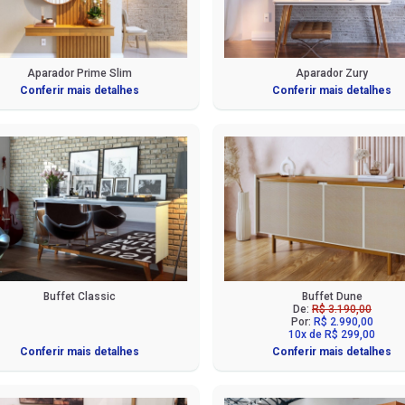
Aparador Prime Slim
Aparador Zury
Conferir mais detalhes
Conferir mais detalhes
Buffet Classic
Buffet Dune
De:
R$ 3.190,00
Por:
R$ 2.990,00
10x de R$ 299,00
Conferir mais detalhes
Conferir mais detalhes