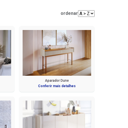
Mesas de Centro e Laterais
Sofá Living
Cadeiras
ordenar
Sofá de Canto
Sofá de Couro
Sofá Orgânico
Sofá com Chaise
Sofá Automatizado
Aparador Dune
Conferir mais detalhes