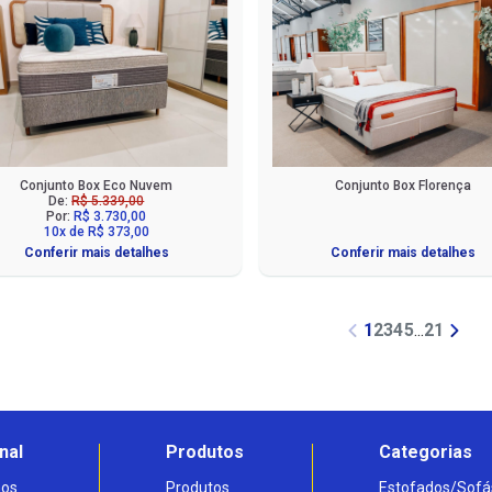
Conjunto Box Eco Nuvem
Conjunto Box Florença
De:
R$ 5.339,00
Por:
R$ 3.730,00
10x de R$ 373,00
Conferir mais detalhes
Conferir mais detalhes
1
2
3
4
5
...
21
nal
Produtos
Categorias
os
Produtos
Estofados/Sofá