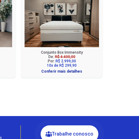
Conjunto Box Immensity
De:
R$ 4.400,00
Por:
R$ 2.999,00
10x de R$ 299,90
Conferir mais detalhes
Fale com a Ciello – Móveis &
Conforto
Cadastre-se para começar uma
conversa no WhatsApp
Trabalhe conosco
s