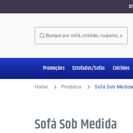
Of
Busque por sofá, colchão, roupeiro, sala de jant
Promoções
Estofados/Sofás
Colchões
Home Office
Estofados/Sofás
Colchões
Salas de Jantar
Poltronas
Racks e Painéis
Roupeiros
Complementos
Home
Produtos
Sofá Sob Medid
Sofá Sob Medida