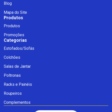
Blog
Mapa do Site
Produtos
Produtos
Promoções
Categorias
Estofados/Sofás
Fale com a Ciello – Móveis &
Colchões
Conforto
Cadastre-se para começar uma
Salas de Jantar
conversa no WhatsApp
Poltronas
Racks e Painéis
Roupeiros
Complementos