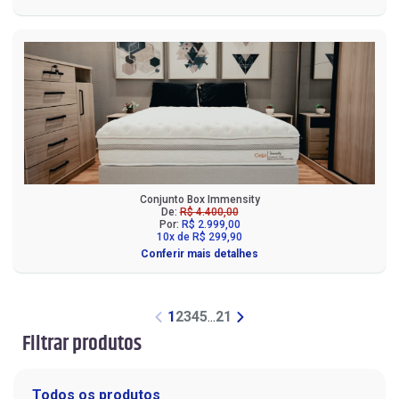
Conjunto Box Immensity
De:
R$ 4.400,00
Por:
R$ 2.999,00
10x de R$ 299,90
Conferir mais detalhes
1
2
3
4
5
...
21
Filtrar produtos
Todos os produtos