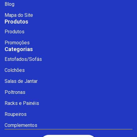
Blog
Mapa do Site
Produtos
Produtos
Promoções
Categorias
Estofados/Sofás
Fale com a Ciello – Móveis &
Colchões
Conforto
Cadastre-se para começar uma
Salas de Jantar
conversa no WhatsApp
Poltronas
Racks e Painéis
Roupeiros
Complementos