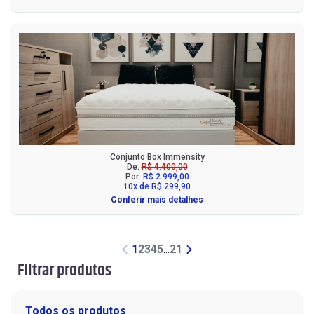
Conjunto Box Immensity
De:
R$ 4.400,00
Por:
R$ 2.999,00
10x de R$ 299,90
Conferir mais detalhes
1
2
3
4
5
...
21
Filtrar produtos
Todos os produtos